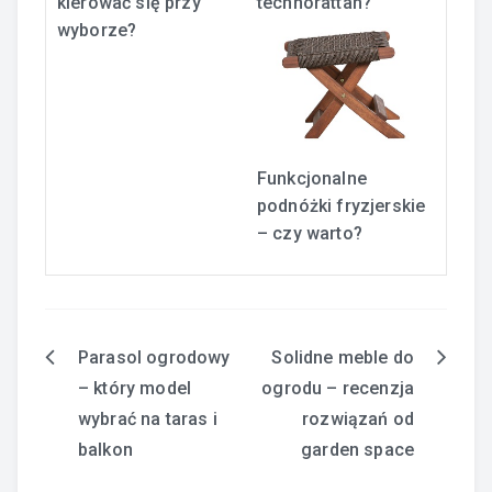
kierować się przy
technorattan?
wyborze?
Funkcjonalne
podnóżki fryzjerskie
– czy warto?
Parasol ogrodowy
Solidne meble do
Nawigacja
– który model
ogrodu – recenzja
wpisu
wybrać na taras i
rozwiązań od
balkon
garden space