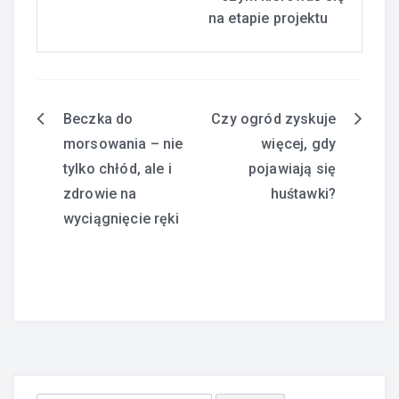
na etapie projektu
Beczka do
Czy ogród zyskuje
Nawigacja
morsowania – nie
więcej, gdy
wpisu
tylko chłód, ale i
pojawiają się
zdrowie na
huśtawki?
wyciągnięcie ręki